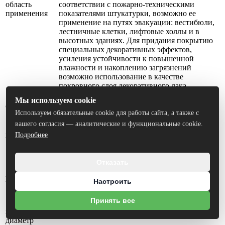
область
соответствии с пожарно-техническими
применения
показателями штукатурки, возможно ее
применение на путях эвакуации: вестибюли,
лестничные клетки, лифтовые холлы и в
высотных зданиях. Для придания покрытию
специальных декоративных эффектов,
усиления устойчивости к повышенной
влажности и накоплению загрязнений
возможно использование в качестве
покровного слоя декоративного лака.
водная дисперсия акриловых сополимеров,
Мы используем cookie
состав
модифицирующие добавки, минеральные
Используем обязательные cookie для работы сайта, а также с
наполнители, пигменты, вода
вашего согласия — аналитические и функциональные cookie.
белая, возможна компьютерная колеровка в
цвет
пастельные цвета по каталогам UNICOLOR,
Подробнее
NCS, SPIRIT и др.
0,6-0, 8 кг/м2. Фактический расход зависит от
Отказать
вида и качества подготовки основания (в том
числе качества грунтования), желаемой
расход
Настроить
фактуры, способа нанесения, инструмента, а
также опыта рабочего, осуществляющего
нанесение.
Принять все
максимальный
диаметр