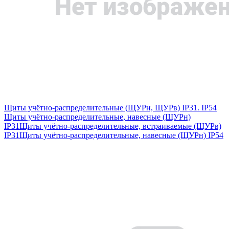
Щиты учётно-распределительные (ЩУРн, ЩУРв) IP31. IP54
Щиты учётно-распределительные, навесные (ЩУРн)
IP31
Щиты учётно-распределительные, встраиваемые (ЩУРв)
IP31
Щиты учётно-распределительные, навесные (ЩУРн) IP54