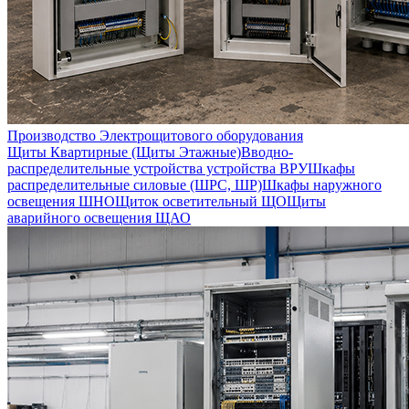
Производство Электрощитового оборудования
Щиты Квартирные (Щиты Этажные)
Вводно-
распределительные устройства устройства ВРУ
Шкафы
распределительные силовые (ШРС, ШР)
Шкафы наружного
освещения ШНО
Щиток осветительный ЩО
Щиты
аварийного освещения ЩАО