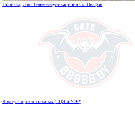
Производство Телекоммуникационных Шкафов
Корпуса щитов этажных ( ЩЭ и УЭР)