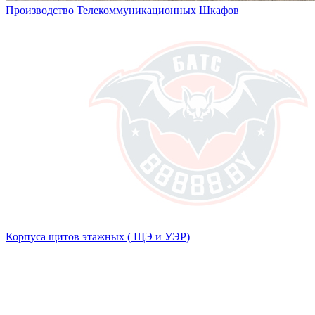
Производство Телекоммуникационных Шкафов
Корпуса щитов этажных ( ЩЭ и УЭР)