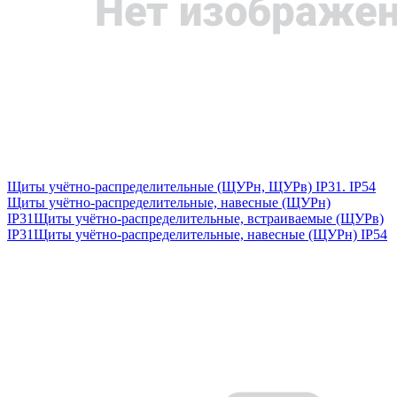
Щиты учётно-распределительные (ЩУРн, ЩУРв) IP31. IP54
Щиты учётно-распределительные, навесные (ЩУРн)
IP31
Щиты учётно-распределительные, встраиваемые (ЩУРв)
IP31
Щиты учётно-распределительные, навесные (ЩУРн) IP54