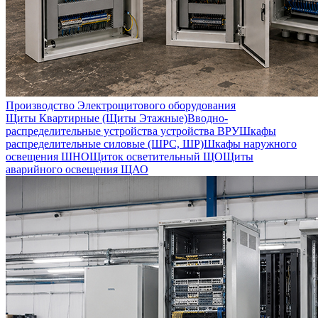
Производство Электрощитового оборудования
Щиты Квартирные (Щиты Этажные)
Вводно-
распределительные устройства устройства ВРУ
Шкафы
распределительные силовые (ШРС, ШР)
Шкафы наружного
освещения ШНО
Щиток осветительный ЩО
Щиты
аварийного освещения ЩАО