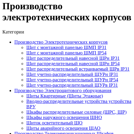
Производство
электротехнических корпусов
Категории
Производство Электротехнических корпусов
Щит с монтажной панелью ЩМП IP31
Щит с монтажной панелью ЩМП IP54
Щит распределительный навесной ЩРн IP31
Щит распределительный навесной ЩРн IP54
Щит распределительный встраиваемый ЩРв IP31
Щит учетно-распределительный ЩУРн IP31
Щит учетно-распределительный ЩУРн IP54
Щит учетно-распределительный ЩУРв IP31
Производство Электрощитового оборудования
Щиты Квартирные (Щиты Этажные)
Вводно-распределительные устройства устройства
ВРУ
Шкафы распределительные силовые (ШРС, ШР)
Шкафы наружного освещения ШНО
Щиток осветительный ЩО
Щиты аварийного освещения ЩАО
Производство Телекоммуникационных Шкафов