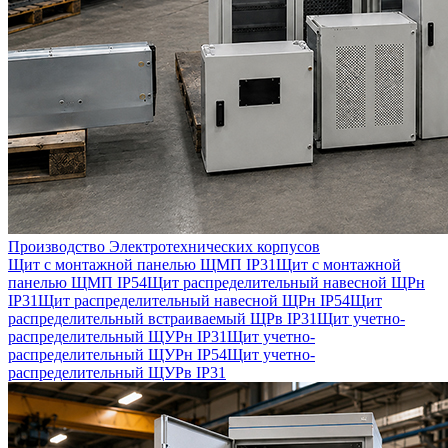
Производство Электротехнических корпусов
Щит с монтажной панелью ЩМП IP31
Щит с монтажной
панелью ЩМП IP54
Щит распределительный навесной ЩРн
IP31
Щит распределительный навесной ЩРн IP54
Щит
распределительный встраиваемый ЩРв IP31
Щит учетно-
распределительный ЩУРн IP31
Щит учетно-
распределительный ЩУРн IP54
Щит учетно-
распределительный ЩУРв IP31