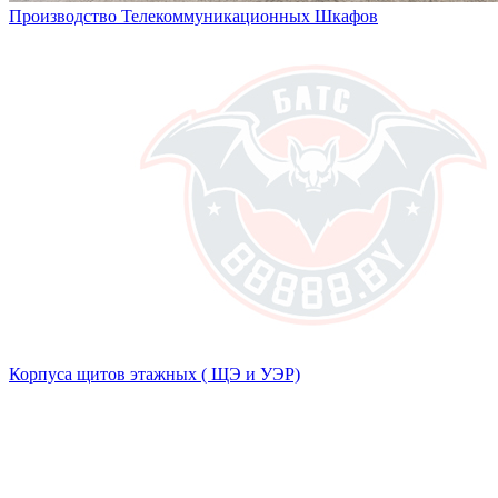
Производство Телекоммуникационных Шкафов
Корпуса щитов этажных ( ЩЭ и УЭР)