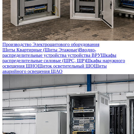
Производство Электрощитового оборудования
Щиты Квартирные (Щиты Этажные)
Вводно-
распределительные устройства устройства ВРУ
Шкафы
распределительные силовые (ШРС, ШР)
Шкафы наружного
освещения ШНО
Щиток осветительный ЩО
Щиты
аварийного освещения ЩАО