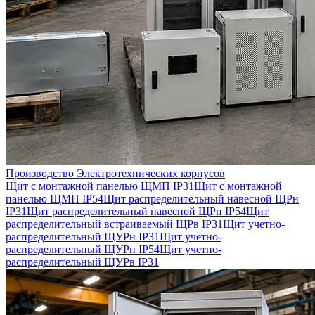
Производство Электротехнических корпусов
Щит с монтажной панелью ЩМП IP31
Щит с монтажной
панелью ЩМП IP54
Щит распределительный навесной ЩРн
IP31
Щит распределительный навесной ЩРн IP54
Щит
распределительный встраиваемый ЩРв IP31
Щит учетно-
распределительный ЩУРн IP31
Щит учетно-
распределительный ЩУРн IP54
Щит учетно-
распределительный ЩУРв IP31