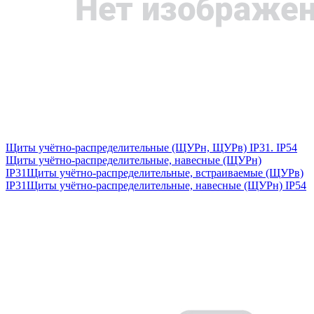
Щиты учётно-распределительные (ЩУРн, ЩУРв) IP31. IP54
Щиты учётно-распределительные, навесные (ЩУРн)
IP31
Щиты учётно-распределительные, встраиваемые (ЩУРв)
IP31
Щиты учётно-распределительные, навесные (ЩУРн) IP54