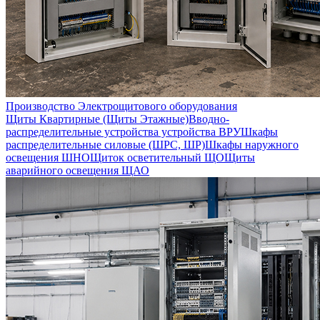
Производство Электрощитового оборудования
Щиты Квартирные (Щиты Этажные)
Вводно-
распределительные устройства устройства ВРУ
Шкафы
распределительные силовые (ШРС, ШР)
Шкафы наружного
освещения ШНО
Щиток осветительный ЩО
Щиты
аварийного освещения ЩАО