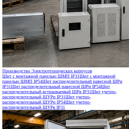
Производство Электротехнических корпусов
Щит с монтажной панелью ЩМП IP31
Щит с монтажной
панелью ЩМП IP54
Щит распределительный навесной ЩРн
IP31
Щит распределительный навесной ЩРн IP54
Щит
распределительный встраиваемый ЩРв IP31
Щит учетно-
распределительный ЩУРн IP31
Щит учетно-
распределительный ЩУРн IP54
Щит учетно-
распределительный ЩУРв IP31