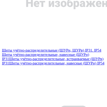
Щиты учётно-распределительные (ЩУРн, ЩУРв) IP31. IP54
Щиты учётно-распределительные, навесные (ЩУРн)
IP31
Щиты учётно-распределительные, встраиваемые (ЩУРв)
IP31
Щиты учётно-распределительные, навесные (ЩУРн) IP54