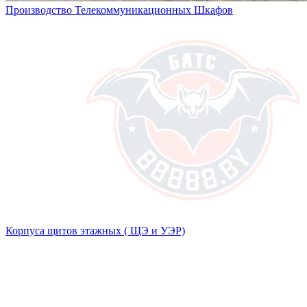
Производство Телекоммуникационных Шкафов
Корпуса щитов этажных ( ЩЭ и УЭР)