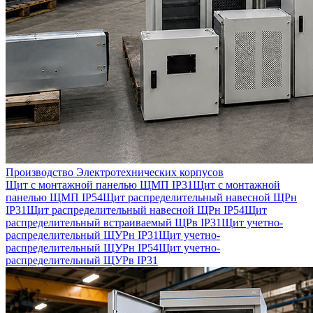
Производство Электротехнических корпусов
Щит с монтажной панелью ЩМП IP31
Щит с монтажной
панелью ЩМП IP54
Щит распределительный навесной ЩРн
IP31
Щит распределительный навесной ЩРн IP54
Щит
распределительный встраиваемый ЩРв IP31
Щит учетно-
распределительный ЩУРн IP31
Щит учетно-
распределительный ЩУРн IP54
Щит учетно-
распределительный ЩУРв IP31