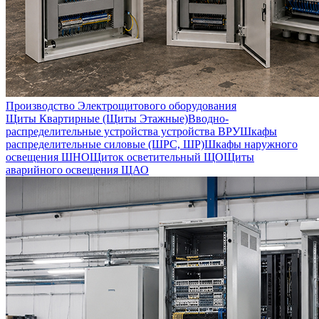
Производство Электрощитового оборудования
Щиты Квартирные (Щиты Этажные)
Вводно-
распределительные устройства устройства ВРУ
Шкафы
распределительные силовые (ШРС, ШР)
Шкафы наружного
освещения ШНО
Щиток осветительный ЩО
Щиты
аварийного освещения ЩАО