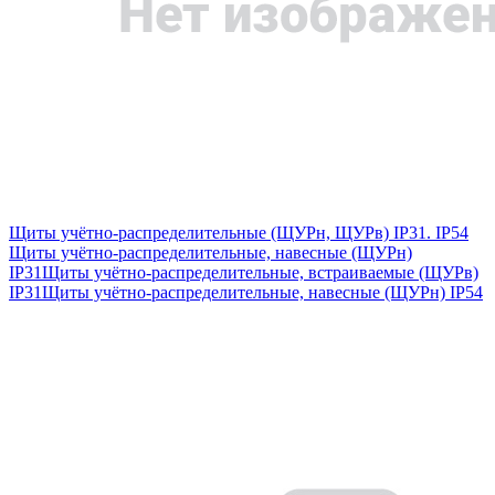
Щиты учётно-распределительные (ЩУРн, ЩУРв) IP31. IP54
Щиты учётно-распределительные, навесные (ЩУРн)
IP31
Щиты учётно-распределительные, встраиваемые (ЩУРв)
IP31
Щиты учётно-распределительные, навесные (ЩУРн) IP54