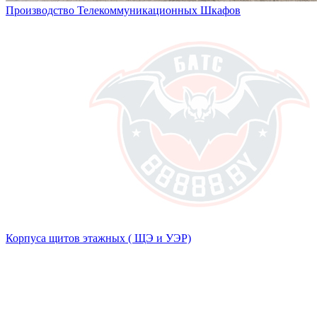
Производство Телекоммуникационных Шкафов
Корпуса щитов этажных ( ЩЭ и УЭР)