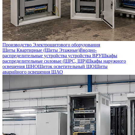
Производство Электрощитового оборудования
Щиты Квартирные (Щиты Этажные)
Вводно-
распределительные устройства устройства ВРУ
Шкафы
распределительные силовые (ШРС, ШР)
Шкафы наружного
освещения ШНО
Щиток осветительный ЩО
Щиты
аварийного освещения ЩАО