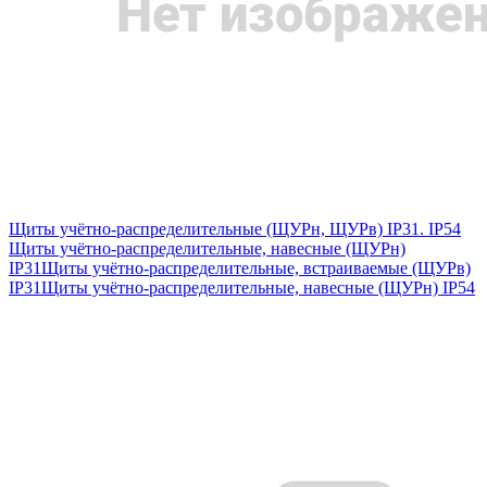
Щиты учётно-распределительные (ЩУРн, ЩУРв) IP31. IP54
Щиты учётно-распределительные, навесные (ЩУРн)
IP31
Щиты учётно-распределительные, встраиваемые (ЩУРв)
IP31
Щиты учётно-распределительные, навесные (ЩУРн) IP54