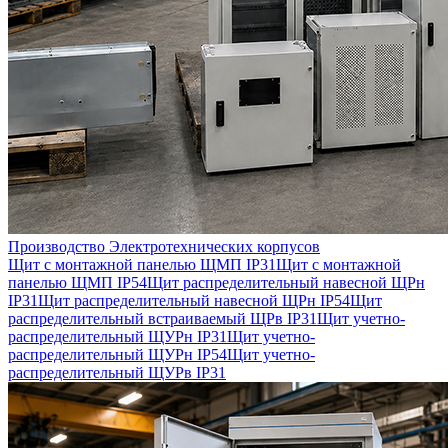
Производство Электротехнических корпусов
Щит с монтажной панелью ЩМП IP31
Щит с монтажной
панелью ЩМП IP54
Щит распределительный навесной ЩРн
IP31
Щит распределительный навесной ЩРн IP54
Щит
распределительный встраиваемый ЩРв IP31
Щит учетно-
распределительный ЩУРн IP31
Щит учетно-
распределительный ЩУРн IP54
Щит учетно-
распределительный ЩУРв IP31