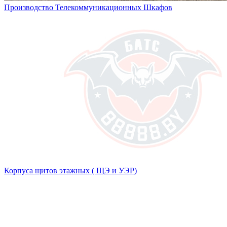
Производство Телекоммуникационных Шкафов
Корпуса щитов этажных ( ЩЭ и УЭР)