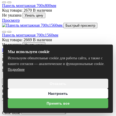
Панель монтажная 700х800мм
Код товара: 2670
В наличии
Не указана
Узнать цену
Просмотр
Быстрый просмотр
Панель монтажная 700х1560мм
Код товара: 2669
В наличии
Не указана
Узнать цену
Просмотр
Мы используем cookie
Узнать цену товара
Используем обязательные cookie для работы сайта, а также с
Ваше имя
*
вашего согласия — аналитические и функциональные cookie.
Ваш номер телефона
*
Подробнее
Email
Я согласен на
обработку персональных данных
Отправить
Отказать
Оставить заявку
Имя
Настроить
Email
Телефон
*
Принять все
Своё поле