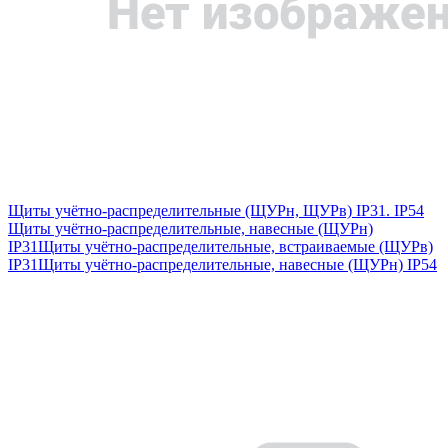
Щиты учётно-распределительные (ЩУРн, ЩУРв) IP31. IP54
Щиты учётно-распределительные, навесные (ЩУРн)
IP31
Щиты учётно-распределительные, встраиваемые (ЩУРв)
IP31
Щиты учётно-распределительные, навесные (ЩУРн) IP54