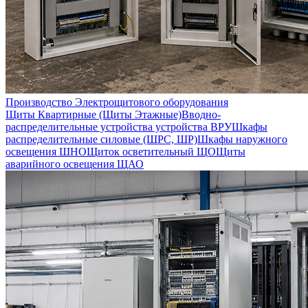
Производство Электрощитового оборудования
Щиты Квартирные (Щиты Этажные)
Вводно-
распределительные устройства устройства ВРУ
Шкафы
распределительные силовые (ШРС, ШР)
Шкафы наружного
освещения ШНО
Щиток осветительный ЩО
Щиты
аварийного освещения ЩАО