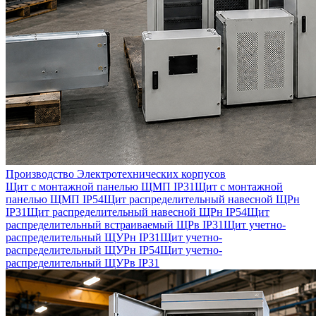
Производство Электротехнических корпусов
Щит с монтажной панелью ЩМП IP31
Щит с монтажной
панелью ЩМП IP54
Щит распределительный навесной ЩРн
IP31
Щит распределительный навесной ЩРн IP54
Щит
распределительный встраиваемый ЩРв IP31
Щит учетно-
распределительный ЩУРн IP31
Щит учетно-
распределительный ЩУРн IP54
Щит учетно-
распределительный ЩУРв IP31