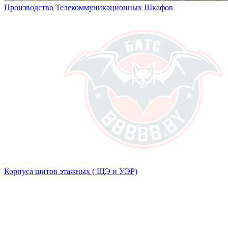
Производство Телекоммуникационных Шкафов
Корпуса щитов этажных ( ЩЭ и УЭР)