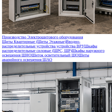
Производство Электрощитового оборудования
Щиты Квартирные (Щиты Этажные)
Вводно-
распределительные устройства устройства ВРУ
Шкафы
распределительные силовые (ШРС, ШР)
Шкафы наружного
освещения ШНО
Щиток осветительный ЩО
Щиты
аварийного освещения ЩАО