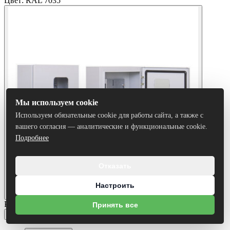
Цвет:
RAL 7035
Мы используем cookie
Используем обязательные cookie для работы сайта, а также с
вашего согласия — аналитические и функциональные cookie.
Подробнее
Отказать
Настроить
Размеры:
Принять все
395х310х165