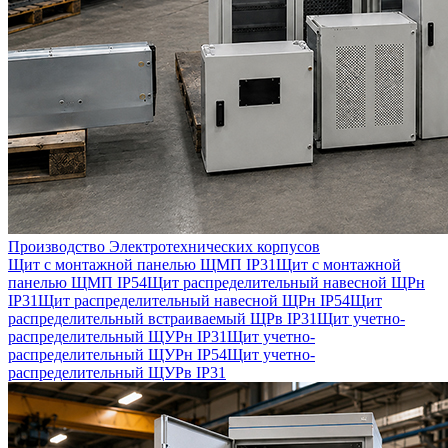
Производство Электротехнических корпусов
Щит с монтажной панелью ЩМП IP31
Щит с монтажной
панелью ЩМП IP54
Щит распределительный навесной ЩРн
IP31
Щит распределительный навесной ЩРн IP54
Щит
распределительный встраиваемый ЩРв IP31
Щит учетно-
распределительный ЩУРн IP31
Щит учетно-
распределительный ЩУРн IP54
Щит учетно-
распределительный ЩУРв IP31