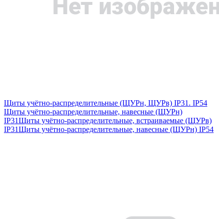
Щиты учётно-распределительные (ЩУРн, ЩУРв) IP31. IP54
Щиты учётно-распределительные, навесные (ЩУРн)
IP31
Щиты учётно-распределительные, встраиваемые (ЩУРв)
IP31
Щиты учётно-распределительные, навесные (ЩУРн) IP54