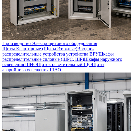
Производство Электрощитового оборудования
Щиты Квартирные (Щиты Этажные)
Вводно-
распределительные устройства устройства ВРУ
Шкафы
распределительные силовые (ШРС, ШР)
Шкафы наружного
освещения ШНО
Щиток осветительный ЩО
Щиты
аварийного освещения ЩАО