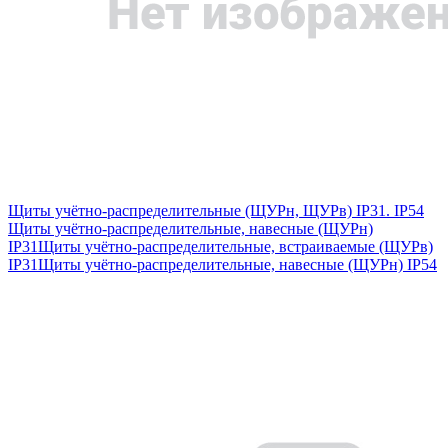
Щиты учётно-распределительные (ЩУРн, ЩУРв) IP31. IP54
Щиты учётно-распределительные, навесные (ЩУРн)
IP31
Щиты учётно-распределительные, встраиваемые (ЩУРв)
IP31
Щиты учётно-распределительные, навесные (ЩУРн) IP54