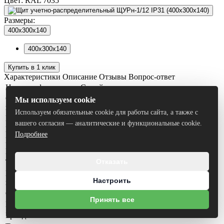
Цвет:
RAL 7035
Размеры:
400х300х140
400х300х140
Купить в 1 клик
Характеристики
Описание
Отзывы
Вопрос-ответ
Цвет для фильтра
Серый
Страна
Мы используем cookie
Беларусь
происхождения
Используем обязательные cookie для работы сайта, а также с
Гарантийный срок
12 месяцев
вашего согласия — аналитические и функциональные cookie.
Высота, мм
400 мм
Подробнее
Ширина, мм
300 мм
Глубина, мм
140 мм
Отказать
Тип счётчика
(1) однофазный
Номинальное
12
Настроить
количество модулей
Степень защиты, IP
IP31
Принять все
Производитель
ООО "БАТС-ОПТ" РБ
Бренд
ООО "БАТС-ОПТ" РБ