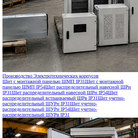
Производство Электротехнических корпусов
Щит с монтажной панелью ЩМП IP31
Щит с монтажной
панелью ЩМП IP54
Щит распределительный навесной ЩРн
IP31
Щит распределительный навесной ЩРн IP54
Щит
распределительный встраиваемый ЩРв IP31
Щит учетно-
распределительный ЩУРн IP31
Щит учетно-
распределительный ЩУРн IP54
Щит учетно-
распределительный ЩУРв IP31