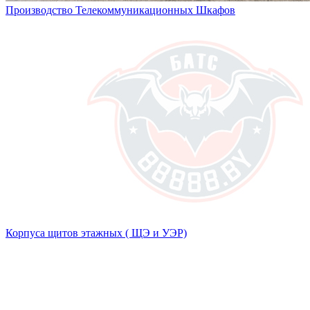
Производство Телекоммуникационных Шкафов
Корпуса щитов этажных ( ЩЭ и УЭР)