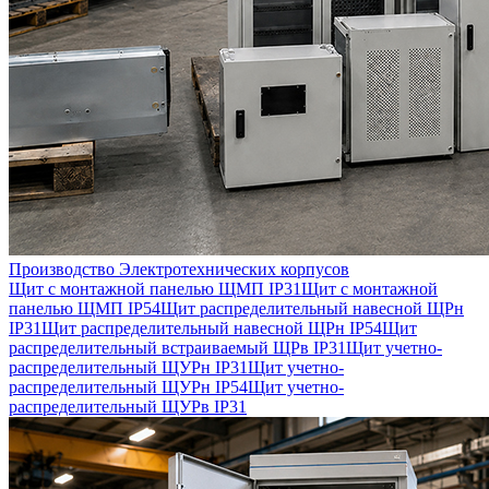
Производство Электротехнических корпусов
Щит с монтажной панелью ЩМП IP31
Щит с монтажной
панелью ЩМП IP54
Щит распределительный навесной ЩРн
IP31
Щит распределительный навесной ЩРн IP54
Щит
распределительный встраиваемый ЩРв IP31
Щит учетно-
распределительный ЩУРн IP31
Щит учетно-
распределительный ЩУРн IP54
Щит учетно-
распределительный ЩУРв IP31