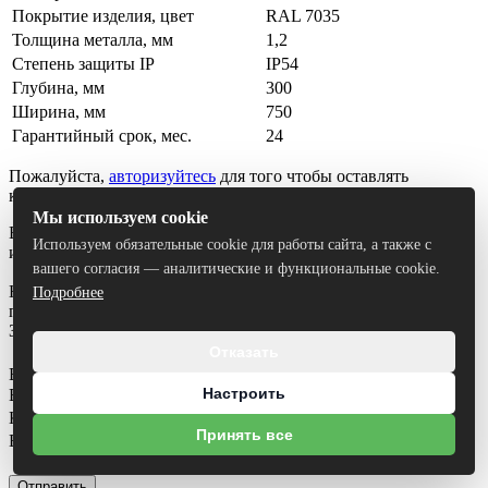
Покрытие изделия, цвет
RAL 7035
Толщина металла, мм
1,2
Степень защиты IP
IP54
Глубина, мм
300
Ширина, мм
750
Гарантийный срок, мес.
24
Пожалуйста,
авторизуйтесь
для того чтобы оставлять
комментарии
Мы используем cookie
Вы можете задать любой интересующий вас вопрос по товару
Используем обязательные cookie для работы сайта, а также с
или работе магазина.
вашего согласия — аналитические и функциональные cookie.
Наши квалифицированные специалисты обязательно вам
Подробнее
помогут.
Задать вопрос
Отказать
Вопрос
*
Настроить
Ваше имя
*
Контактный телефон
*
Принять все
Ваш E-mail
Я согласен на
обработку персональных данных
Отправить