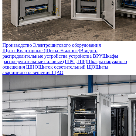
Производство Электрощитового оборудования
Щиты Квартирные (Щиты Этажные)
Вводно-
распределительные устройства устройства ВРУ
Шкафы
распределительные силовые (ШРС, ШР)
Шкафы наружного
освещения ШНО
Щиток осветительный ЩО
Щиты
аварийного освещения ЩАО