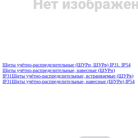
Щиты учётно-распределительные (ЩУРн, ЩУРв) IP31. IP54
Щиты учётно-распределительные, навесные (ЩУРн)
IP31
Щиты учётно-распределительные, встраиваемые (ЩУРв)
IP31
Щиты учётно-распределительные, навесные (ЩУРн) IP54