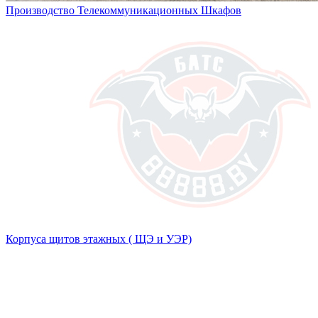
Производство Телекоммуникационных Шкафов
Корпуса щитов этажных ( ЩЭ и УЭР)