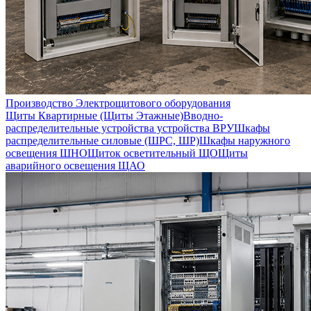
Производство Электрощитового оборудования
Щиты Квартирные (Щиты Этажные)
Вводно-
распределительные устройства устройства ВРУ
Шкафы
распределительные силовые (ШРС, ШР)
Шкафы наружного
освещения ШНО
Щиток осветительный ЩО
Щиты
аварийного освещения ЩАО