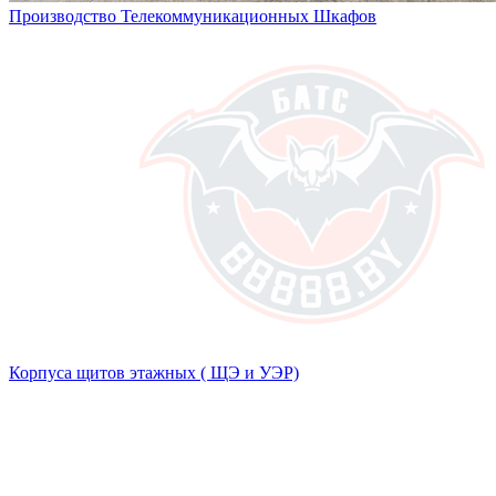
Производство Телекоммуникационных Шкафов
Корпуса щитов этажных ( ЩЭ и УЭР)