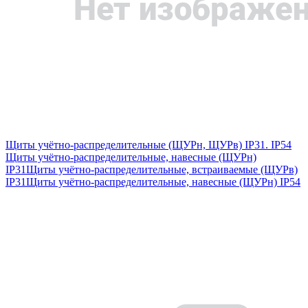
Щиты учётно-распределительные (ЩУРн, ЩУРв) IP31. IP54
Щиты учётно-распределительные, навесные (ЩУРн)
IP31
Щиты учётно-распределительные, встраиваемые (ЩУРв)
IP31
Щиты учётно-распределительные, навесные (ЩУРн) IP54