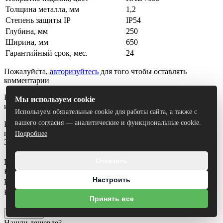
Толщина металла, мм
1,2
Степень защиты IP
IP54
Глубина, мм
250
Ширина, мм
650
Гарантийный срок, мес.
24
Пожалуйста,
авторизуйтесь
для того чтобы оставлять
комментарии
Вы можете задать любой интересующий вас вопрос по товару
Мы используем cookie
или работе магазина.
Используем обязательные cookie для работы сайта, а также с
вашего согласия — аналитические и функциональные cookie.
Наши квалифицированные специалисты обязательно вам
помогут.
Подробнее
Задать вопрос
Отказать
Вопрос
*
Ваше имя
*
Настроить
Контактный телефон
*
Ваш E-mail
Принять все
Я согласен на
обработку персональных данных
Отправить
Нашли дешевле?