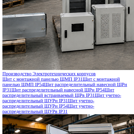
Производство Электротехнических корпусов
Щит с монтажной панелью ЩМП IP31
Щит с монтажной
панелью ЩМП IP54
Щит распределительный навесной ЩРн
IP31
Щит распределительный навесной ЩРн IP54
Щит
распределительный встраиваемый ЩРв IP31
Щит учетно-
распределительный ЩУРн IP31
Щит учетно-
распределительный ЩУРн IP54
Щит учетно-
распределительный ЩУРв IP31