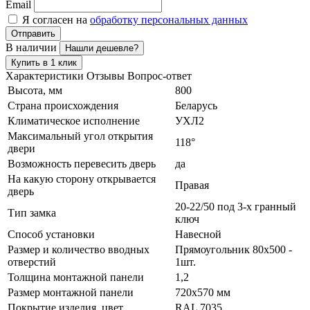
Email
Я согласен на
обработку персональных данных
Отправить
В наличии
Нашли дешевле?
Купить в 1 клик
Характеристики
Отзывы
Вопрос-ответ
Высота, мм
800
Страна происхождения
Беларусь
Климатическое исполнение
УХЛ2
Максимальный угол открытия
118°
двери
Возможность перевесить дверь
да
На какую сторону открывается
Правая
дверь
20-22/50 под 3-х гранный
Тип замка
ключ
Способ установки
Навесной
Размер и количество вводных
Прямоугольник 80х500 -
отверстий
1шт.
Толщина монтажной панели
1,2
Размер монтажной панели
720х570 мм
Покрытие изделия, цвет
RAL 7035