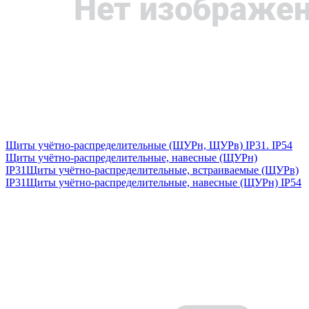
Щиты учётно-распределительные (ЩУРн, ЩУРв) IP31. IP54
Щиты учётно-распределительные, навесные (ЩУРн)
IP31
Щиты учётно-распределительные, встраиваемые (ЩУРв)
IP31
Щиты учётно-распределительные, навесные (ЩУРн) IP54