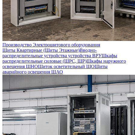
Производство Электрощитового оборудования
Щиты Квартирные (Щиты Этажные)
Вводно-
распределительные устройства устройства ВРУ
Шкафы
распределительные силовые (ШРС, ШР)
Шкафы наружного
освещения ШНО
Щиток осветительный ЩО
Щиты
аварийного освещения ЩАО