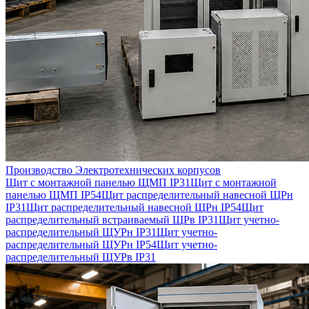
Производство Электротехнических корпусов
Щит с монтажной панелью ЩМП IP31
Щит с монтажной
панелью ЩМП IP54
Щит распределительный навесной ЩРн
IP31
Щит распределительный навесной ЩРн IP54
Щит
распределительный встраиваемый ЩРв IP31
Щит учетно-
распределительный ЩУРн IP31
Щит учетно-
распределительный ЩУРн IP54
Щит учетно-
распределительный ЩУРв IP31