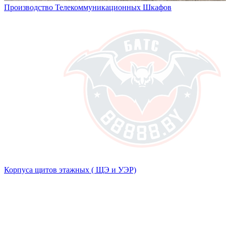
Производство Телекоммуникационных Шкафов
Корпуса щитов этажных ( ЩЭ и УЭР)