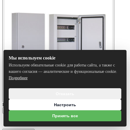
Мы используем cookie
Используем обязательные cookie для работы сайта, а также с
вашего согласия — аналитические и функциональные cookie.
Подробнее
Отказать
Размеры:
Настроить
650х310х120
Принять все
650х310х120