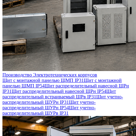
Производство Электротехнических корпусов
Щит с монтажной панелью ЩМП IP31
Щит с монтажной
панелью ЩМП IP54
Щит распределительный навесной ЩРн
IP31
Щит распределительный навесной ЩРн IP54
Щит
распределительный встраиваемый ЩРв IP31
Щит учетно-
распределительный ЩУРн IP31
Щит учетно-
распределительный ЩУРн IP54
Щит учетно-
распределительный ЩУРв IP31