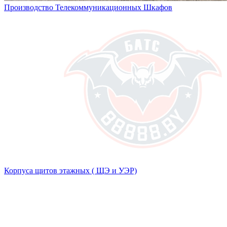
Производство Телекоммуникационных Шкафов
Корпуса щитов этажных ( ЩЭ и УЭР)