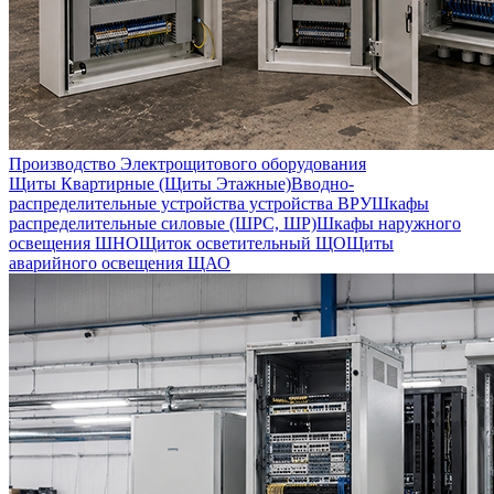
Производство Электрощитового оборудования
Щиты Квартирные (Щиты Этажные)
Вводно-
распределительные устройства устройства ВРУ
Шкафы
распределительные силовые (ШРС, ШР)
Шкафы наружного
освещения ШНО
Щиток осветительный ЩО
Щиты
аварийного освещения ЩАО