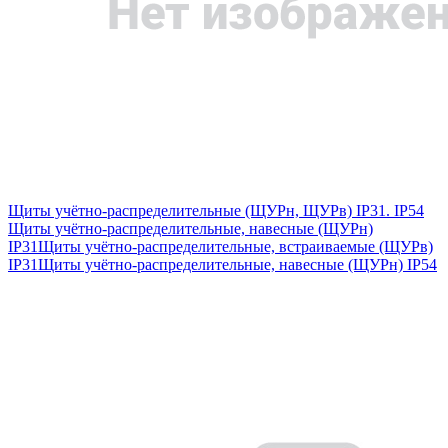
Щиты учётно-распределительные (ЩУРн, ЩУРв) IP31. IP54
Щиты учётно-распределительные, навесные (ЩУРн)
IP31
Щиты учётно-распределительные, встраиваемые (ЩУРв)
IP31
Щиты учётно-распределительные, навесные (ЩУРн) IP54