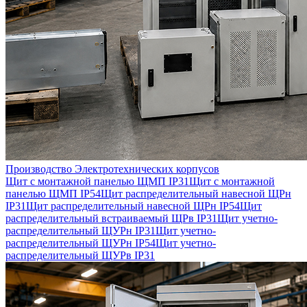
Производство Электротехнических корпусов
Щит с монтажной панелью ЩМП IP31
Щит с монтажной
панелью ЩМП IP54
Щит распределительный навесной ЩРн
IP31
Щит распределительный навесной ЩРн IP54
Щит
распределительный встраиваемый ЩРв IP31
Щит учетно-
распределительный ЩУРн IP31
Щит учетно-
распределительный ЩУРн IP54
Щит учетно-
распределительный ЩУРв IP31