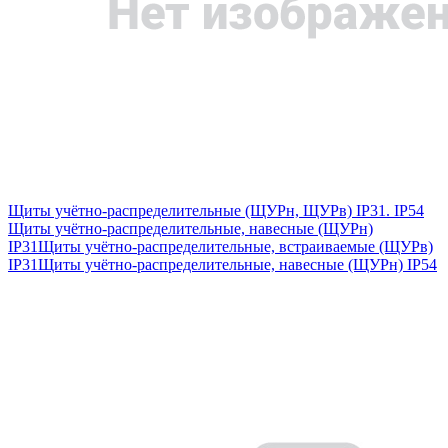
Щиты учётно-распределительные (ЩУРн, ЩУРв) IP31. IP54
Щиты учётно-распределительные, навесные (ЩУРн)
IP31
Щиты учётно-распределительные, встраиваемые (ЩУРв)
IP31
Щиты учётно-распределительные, навесные (ЩУРн) IP54