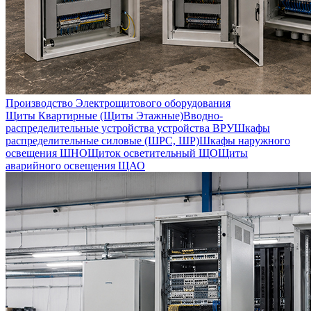
Производство Электрощитового оборудования
Щиты Квартирные (Щиты Этажные)
Вводно-
распределительные устройства устройства ВРУ
Шкафы
распределительные силовые (ШРС, ШР)
Шкафы наружного
освещения ШНО
Щиток осветительный ЩО
Щиты
аварийного освещения ЩАО