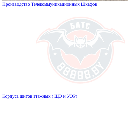
Производство Телекоммуникационных Шкафов
Корпуса щитов этажных ( ЩЭ и УЭР)