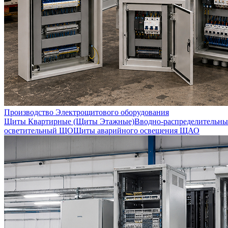
Производство Электрощитового оборудования
Щиты Квартирные (Щиты Этажные)
Вводно-распределительны
осветительный ЩО
Щиты аварийного освещения ЩАО