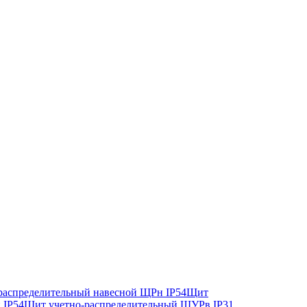
аспределительный навесной ЩРн IP54
Щит
 IP54
Щит учетно-распределительный ЩУРв IP31