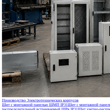
Производство Электротехнических корпусов
Щит с монтажной панелью ЩМП IP31
Щит с монтажной пане
распределительный встраиваемый ЩРв IP31
Щит учетно-распр