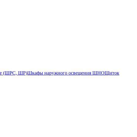
е (ШРС, ШР)
Шкафы наружного освещения ШНО
Щиток