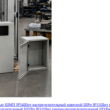
лью ЩМП IP54
Щит распределительный навесной ЩРн IP31
Щит р
еделительный ЩУРн IP31
Щит учетно-распределительный ЩУРн