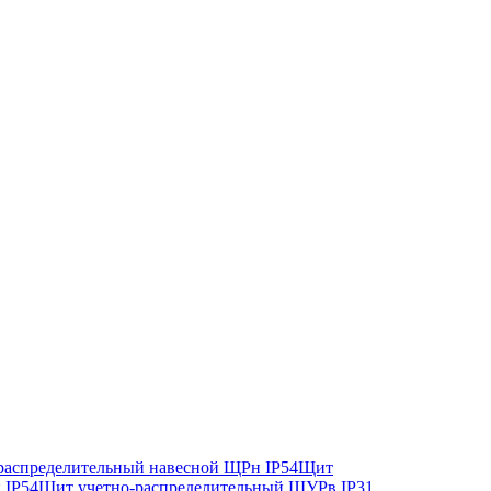
аспределительный навесной ЩРн IP54
Щит
 IP54
Щит учетно-распределительный ЩУРв IP31