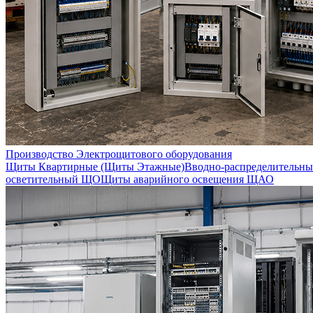
Производство Электрощитового оборудования
Щиты Квартирные (Щиты Этажные)
Вводно-распределительны
осветительный ЩО
Щиты аварийного освещения ЩАО