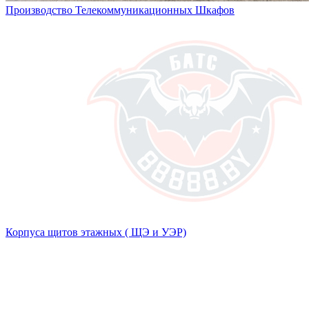
Производство Телекоммуникационных Шкафов
Корпуса щитов этажных ( ЩЭ и УЭР)