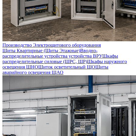
Производство Электрощитового оборудования
Щиты Квартирные (Щиты Этажные)
Вводно-
распределительные устройства устройства ВРУ
Шкафы
распределительные силовые (ШРС, ШР)
Шкафы наружного
освещения ШНО
Щиток осветительный ЩО
Щиты
аварийного освещения ЩАО