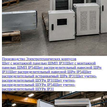
Производство Электротехнических корпусов
Щит с монтажной панелью ЩМП IP31
Щит с монтажной
панелью ЩМП IP54
Щит распределительный навесной ЩРн
IP31
Щит распределительный навесной ЩРн IP54
Щит
распределительный встраиваемый ЩРв IP31
Щит учетно-
распределительный ЩУРн IP31
Щит учетно-
распределительный ЩУРн IP54
Щит учетно-
распределительный ЩУРв IP31