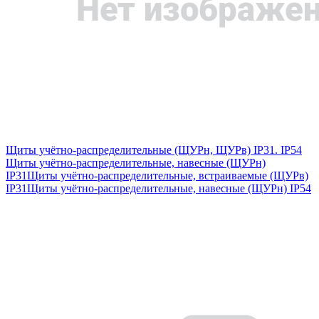
Щиты учётно-распределительные (ЩУРн, ЩУРв) IP31. IP54
Щиты учётно-распределительные, навесные (ЩУРн)
IP31
Щиты учётно-распределительные, встраиваемые (ЩУРв)
IP31
Щиты учётно-распределительные, навесные (ЩУРн) IP54