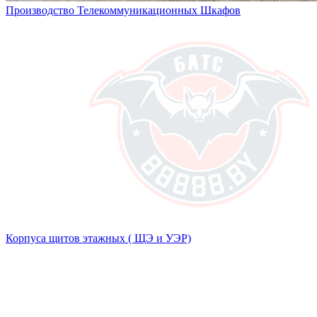
Производство Телекоммуникационных Шкафов
Корпуса щитов этажных ( ЩЭ и УЭР)