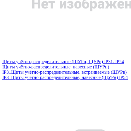
Щиты учётно-распределительные (ЩУРн, ЩУРв) IP31. IP54
Щиты учётно-распределительные, навесные (ЩУРн)
IP31
Щиты учётно-распределительные, встраиваемые (ЩУРв)
IP31
Щиты учётно-распределительные, навесные (ЩУРн) IP54