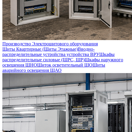
Производство Электрощитового оборудования
Щиты Квартирные (Щиты Этажные)
Вводно-
распределительные устройства устройства ВРУ
Шкафы
распределительные силовые (ШРС, ШР)
Шкафы наружного
освещения ШНО
Щиток осветительный ЩО
Щиты
аварийного освещения ЩАО