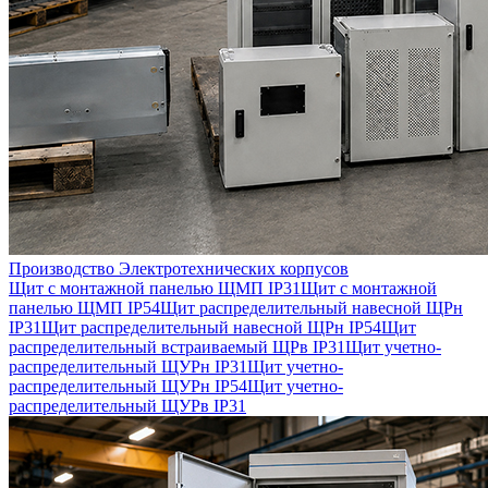
Производство Электротехнических корпусов
Щит с монтажной панелью ЩМП IP31
Щит с монтажной
панелью ЩМП IP54
Щит распределительный навесной ЩРн
IP31
Щит распределительный навесной ЩРн IP54
Щит
распределительный встраиваемый ЩРв IP31
Щит учетно-
распределительный ЩУРн IP31
Щит учетно-
распределительный ЩУРн IP54
Щит учетно-
распределительный ЩУРв IP31