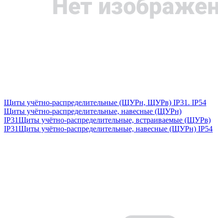
Щиты учётно-распределительные (ЩУРн, ЩУРв) IP31. IP54
Щиты учётно-распределительные, навесные (ЩУРн)
IP31
Щиты учётно-распределительные, встраиваемые (ЩУРв)
IP31
Щиты учётно-распределительные, навесные (ЩУРн) IP54