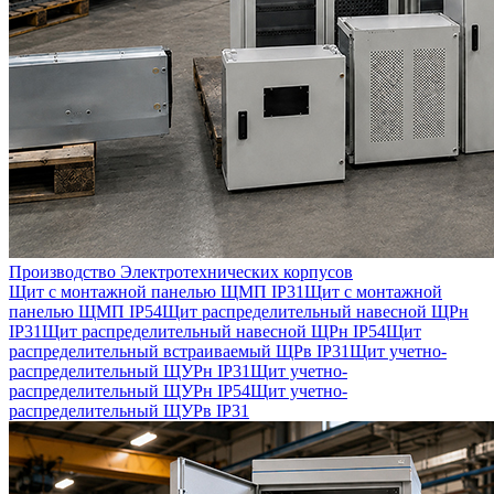
Производство Электротехнических корпусов
Щит с монтажной панелью ЩМП IP31
Щит с монтажной
панелью ЩМП IP54
Щит распределительный навесной ЩРн
IP31
Щит распределительный навесной ЩРн IP54
Щит
распределительный встраиваемый ЩРв IP31
Щит учетно-
распределительный ЩУРн IP31
Щит учетно-
распределительный ЩУРн IP54
Щит учетно-
распределительный ЩУРв IP31