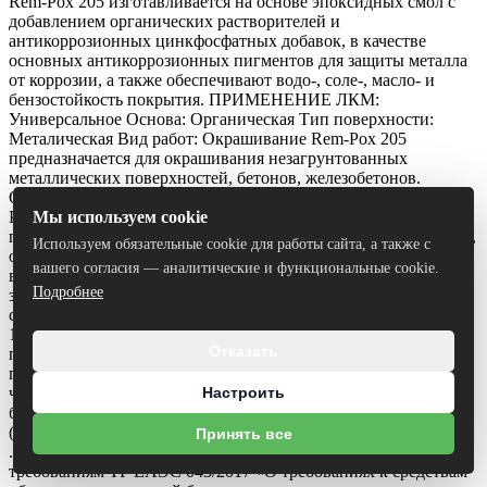
Rem-Pox 205 изготавливается на основе эпоксидных смол с
добавлением органических растворителей и
антикоррозионных цинкфосфатных добавок, в качестве
основных антикоррозионных пигментов для защиты металла
от коррозии, а также обеспечивают водо-, соле-, масло- и
бензостойкость покрытия.
ПРИМЕНЕНИЕ ЛКМ:
Универсальное
Основа: Органическая
Тип поверхности:
Металическая
Вид работ: Окрашивание Rem-Pox 205
предназначается для окрашивания незагрунтованных
металлических поверхностей, бетонов, железобетонов.
Областями применения двухкомпонентной грунт-эмали Rem-
Pox 205 являются нефте- и газодобывающая, химическая
Мы используем cookie
промышленность в регионах с морским и влажным климатом,
Используем обязательные cookie для работы сайта, а также с
общее машиностроение, приборостроение, станкостроение,
вашего согласия — аналитические и функциональные cookie.
вагоно- и судостроение, городская среда. Обеспечивает
Подробнее
защиту в агрессивных средах, где коррозийная активность
среды соответствует классу ХА1, ХА2 , ХА3 (ТКП 45-2.01-
111). Используется в средах С1-С5 (ISO 12944Грунт-эмаль
Отказать
прошла испытания по пожаробезопасности и успешно
применяется в системе с огнезащитными материалами, в том
числе с огнезащитным составом «КМД-О-МЕТАЛЛ»,
Настроить
белорусского производства ООО «НПП Брандтрейд»
(https://brandtrade.by/production/flame-retardants/kmd-o-metall/)
Принять все
.Огнезащитный состав сертифицирован на соответствие
требованиям ТР ЕАЭС 043/2017 «О требованиях к средствам