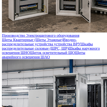
Производство Электрощитового оборудования
Щиты Квартирные (Щиты Этажные)
Вводно-
распределительные устройства устройства ВРУ
Шкафы
распределительные силовые (ШРС, ШР)
Шкафы наружного
освещения ШНО
Щиток осветительный ЩО
Щиты
аварийного освещения ЩАО