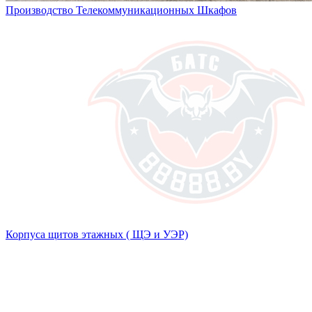
Производство Телекоммуникационных Шкафов
Корпуса щитов этажных ( ЩЭ и УЭР)