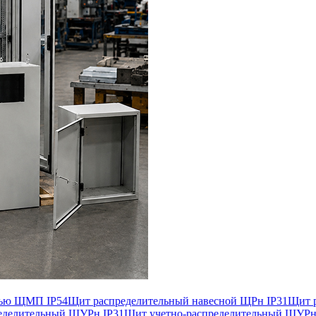
лью ЩМП IP54
Щит распределительный навесной ЩРн IP31
Щит р
еделительный ЩУРн IP31
Щит учетно-распределительный ЩУРн