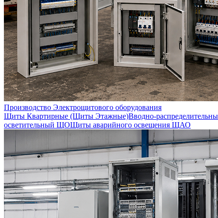
Производство Электрощитового оборудования
Щиты Квартирные (Щиты Этажные)
Вводно-распределительны
осветительный ЩО
Щиты аварийного освещения ЩАО