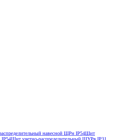
аспределительный навесной ЩРн IP54
Щит
 IP54
Щит учетно-распределительный ЩУРв IP31