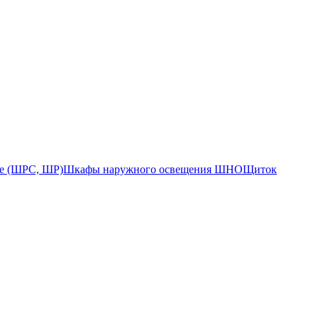
е (ШРС, ШР)
Шкафы наружного освещения ШНО
Щиток