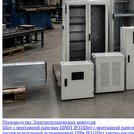
Производство Электротехнических корпусов
Щит с монтажной панелью ЩМП IP31
Щит с монтажной пане
распределительный встраиваемый ЩРв IP31
Щит учетно-распр